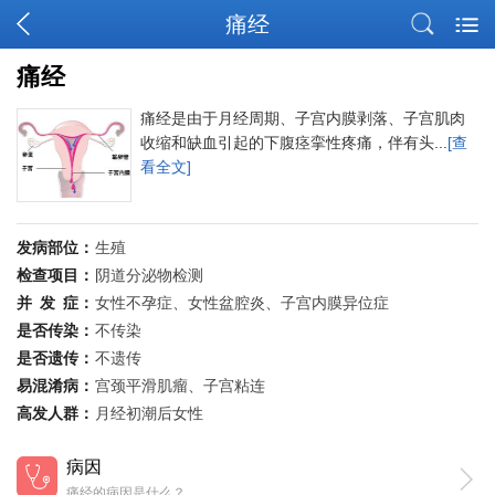
痛经
痛经
痛经是由于月经周期、子宫内膜剥落、子宫肌肉
收缩和缺血引起的下腹痉挛性疼痛，伴有头...
[查
看全文]
发病部位：
生殖
检查项目：
阴道分泌物检测
并
发
症：
女性不孕症、女性盆腔炎、子宫内膜异位症
是否传染：
不传染
是否遗传：
不遗传
易混淆病：
宫颈平滑肌瘤、子宫粘连
高发人群：
月经初潮后女性
病因
痛经的病因是什么？