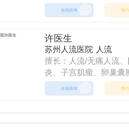
炎、盆腔炎、尿道炎、
在线咨询
预约
膜炎、附件炎、外阴白
尿感染、子宫肌瘤、卵
许医生
肿、上环、取环、中期
苏州人流医院
人流
等。
擅长：人流/无痛人流、
炎、子宫肌瘤、卵巢囊
颈糜烂、宫颈炎、盆腔
在线咨询
预约
件炎、乳腺增生、乳腺