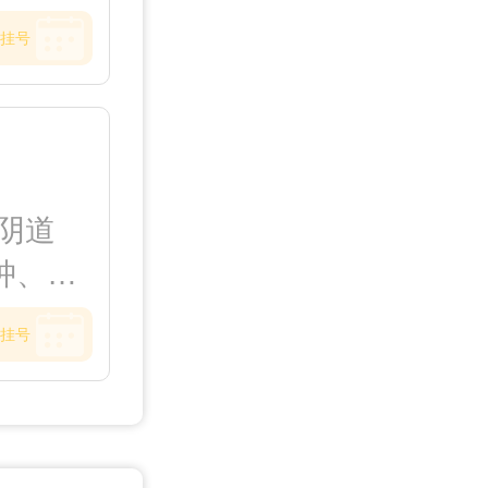
子宫内
挂号
斑、泌
巢囊
引产
阴道
肿、宫
炎、附
挂号
炎、