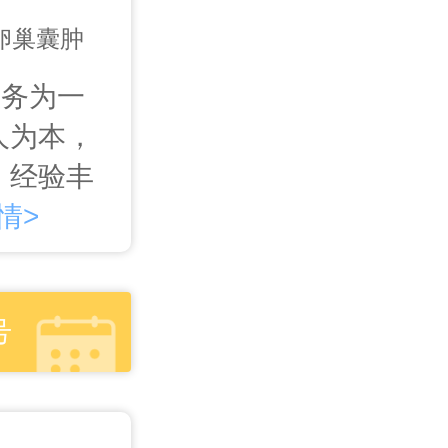
,卵巢囊肿
服务为一
人为本，
、经验丰
情>
号