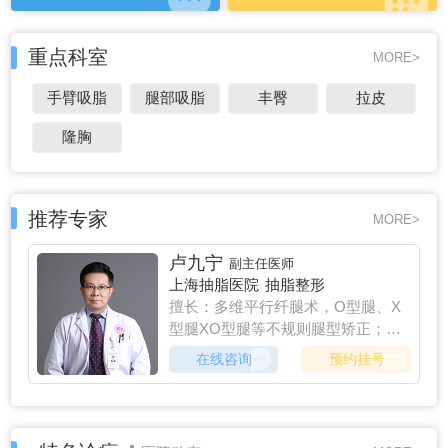
重点科室
MORE>
手臂吸脂
腿部吸脂
丰臀
拉皮
隆胸
推荐专家
MORE>
卢九宁
副主任医师
上海抽脂医院
抽脂整形
擅长：多维平行纤腿术，O型腿、X
型腿XO型腿等不规则腿型矫正；斜
颈矫正； M唇，唇珠塑造；人中缩
在线咨询
预约挂号
短术，人中窝加深；提眉术，DO眉
弓