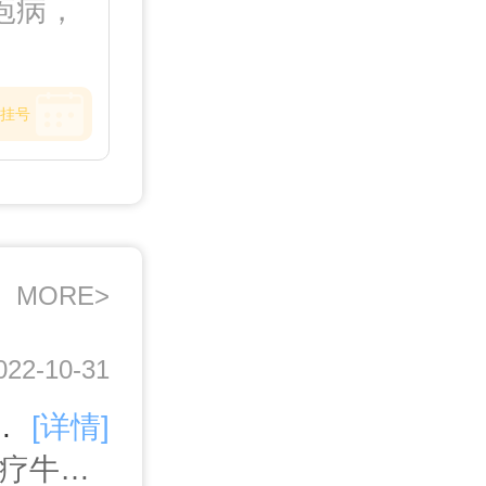
疱病，
挂号
MORE>
022-10-31
吃法。1、牛皮癣，一种非常的顽固性皮肤顽疾，患上之后对于的身心都有很大的危害，很多患上之后都会时
[详情]
广州牛皮癣医院,广州牛皮癣医院排名,广州治疗牛皮癣医院哪家好,广州牛皮癣专科医院,广州牛皮癣医院哪家好,广州哪里治疗牛皮癣专业