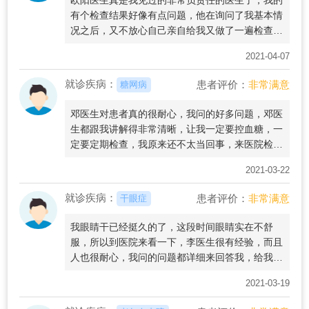
有个检查结果好像有点问题，他在询问了我基本情
况之后，又不放心自己亲自给我又做了一遍检查，
现在我的icl手术已经做好了，视力恢复到1.2了，
2021-04-07
非常非常感谢欧阳医生。
就诊疾病：
患者评价：
非常满意
糖网病
邓医生对患者真的很耐心，我问的好多问题，邓医
生都跟我讲解得非常清晰，让我一定要控血糖，一
定要定期检查，我原来还不太当回事，来医院检查
了之后，才知道这个事情这么重要，而且邓医生的
2021-03-22
医术也很好，以后就固定来这边看眼病了
就诊疾病：
患者评价：
非常满意
干眼症
我眼睛干已经挺久的了，这段时间眼睛实在不舒
服，所以到医院来看一下，李医生很有经验，而且
人也很耐心，我问的问题都详细来回答我，给我开
了眼药水，让我回去点，过段时间再来复查
2021-03-19