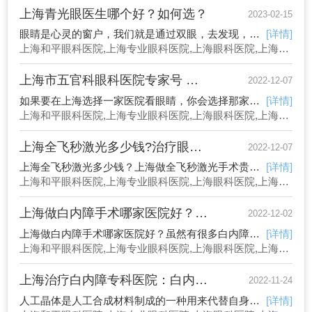
上海青光眼医生哪个好？如何选？
2023-02-15
眼睛是心灵的窗户，我们就是通过双眼，去发现，欣赏美丽以及享受生活。但是有一种眼疾，就会毫不留情地剥夺我们看东西的能力，使人再也无法感受光明，这个可怕的眼病就是青光眼。【上海青光眼医生】而且，青光眼的治疗难度大。不论是眼药控制，还是手术治疗，都对青光眼医生要
[详情]
上海和平眼科医院,上海专业眼科医院,上海眼科医院,上海眼科
上海市五官科眼科医院专家号 难怎么办？
2022-12-07
如果要在上海选择一家医院看眼睛，你会选择那家医院？无论是的还是外地的，很多都会考虑去上海五官科医院，即复旦大学附属眼耳鼻喉科医院，医院的眼科学科水平很高，在眼科学科中名列，同时从这里走出了十余位眼科学术带头人，如嵇训传、陈淑初、王文吉、胡诞宁、
[详情]
上海和平眼科医院,上海专业眼科医院,上海眼科医院,上海眼科
上海全飞秒激光多少钱?治疗眼睛近视哪家医院好？
2022-12-07
上海全飞秒激光多少钱？上海做全飞秒激光手术贵吗？全飞秒是矫正近视的一种手术方式，也是主流的手术方式之一，随着近视矫正的普及，越来越多的人选择通过手术摘镜，而全飞秒由于其手术切口小，无需制作角膜瓣，而受到运动人士、征兵、上班族等人群的青睐，那么，上海做全飞秒激光
[详情]
上海和平眼科医院,上海专业眼科医院,上海眼科医院,上海眼科
上海做白内障手术哪家医院好？眼科医院 专家难吗？
2022-12-02
上海做白内障手术哪家医院好？虽然有很多白内障，希望通过药物来治疗白内障，但是目前各国市面上，仍然还没有能够有效治疗白内障的药物面世，所以手术就成为治疗白内障的有效方式。很多人对于手术会有担忧心理，一方面是手术带来的风险，另一方面是白内障的治疗关乎我们的视力
[详情]
上海和平眼科医院,上海专业眼科医院,上海眼科医院,上海眼科
上海治疗白内障专科医院：白内障晶体
2022-11-24
人工晶体是人工合成材料制成的一种用来代替自身晶状体的特殊透镜，它的功能趋近于人眼自然的晶状体，能够透光，将光线折射在视网膜上，对于晶状体因衰老等因素造成的晶状体混浊，能够起到替代作用，置换人工晶体也是治疗白内障的有效方式，通过5-10分钟的手术时间，拆
[详情]