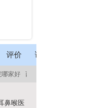
评价
讲座
特色
动态
院哪家好
西城区耳鼻喉医院排名前三
耳鼻喉医