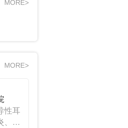
MORE>
MORE>
院
导性耳
炎、鼻