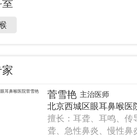
科室
喉
专家
菅雪艳
主治医师
北京西城区眼耳鼻喉医
擅长：耳聋、耳鸣、传
聋、急性鼻炎、慢性鼻