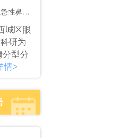
擅长：耳聋、耳鸣、传导性耳聋、急性鼻炎、慢性鼻炎、鼻窦炎、慢性咽炎、急性咽炎、急性扁桃体炎
西城区眼
、科研为
情分型分
详情>
号