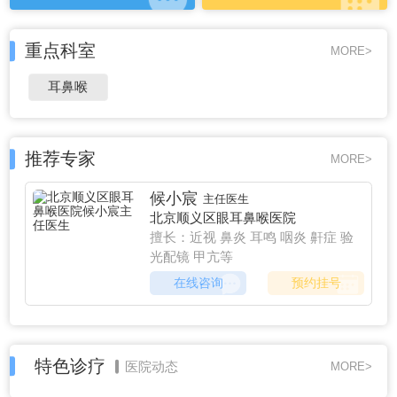
重点科室
MORE>
耳鼻喉
推荐专家
MORE>
候小宸
主任医生
北京顺义区眼耳鼻喉医院
擅长：近视 鼻炎 耳鸣 咽炎 鼾症 验
光配镜 甲亢等
在线咨询
预约挂号
特色诊疗
医院动态
MORE>