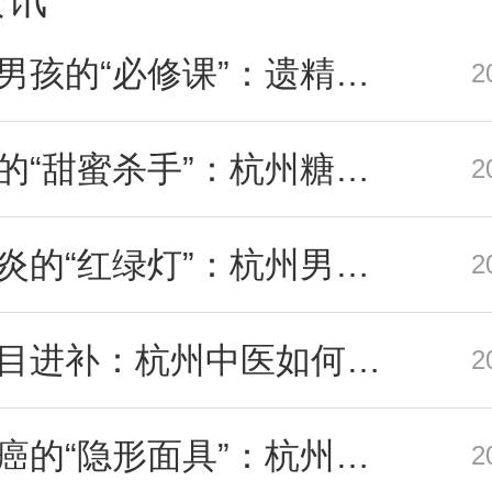
索静脉曲张、假体植入
性复杂性性功能障碍等
青春期男孩的“必修课”：遗精后不换内裤竟成前列腺炎诱因？
2
精通急、慢性前列腺炎
腺增生及男性泌尿系统
被忽视的“甜蜜杀手”：杭州糖尿病患者为何频发勃起功能障碍？
2
病的诊疗。
前列腺炎的“红绿灯”：杭州男性如何辨别急慢性与就诊时机
2
告别盲目进补：杭州中医如何辨证破解慢性前列腺炎难题？
2
前列腺癌的“隐形面具”：杭州专家呼吁中年男性重视PSA筛查
2