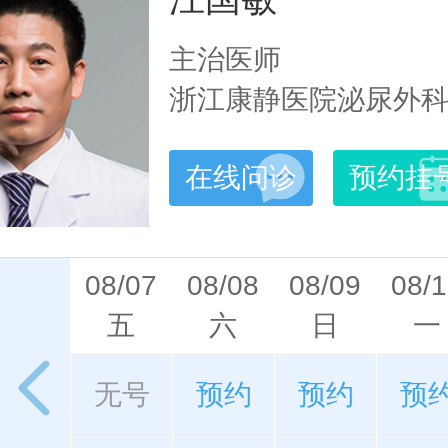
主治医师
浙江康静医院泌尿外
在线问诊
预约挂
08/07
08/08
08/09
08/
五
六
日
一
无号
预约
预约
预