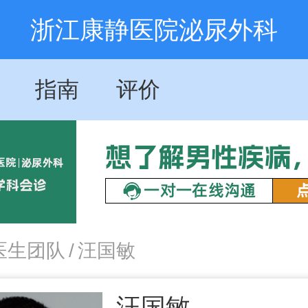
浙江康静医院泌尿外科
指南
评价
医生团队
/
汪国敏
汪国敏