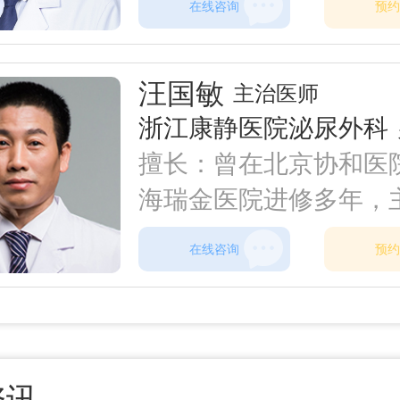
在线咨询
预约
科技进步奖1项，在国
级学术刊物上发表学术论
汪国敏
主治医师
余篇。专注于健康管理
浙江康静医院泌尿外科
医"治未病"理念，擅长
擅长：曾在北京协和医
识与辨证施养。如男性
海瑞金医院进修多年，
下、阳痿、早泄、前列
性性功能障碍疾病(阳痿
病、更年期综合征，糖
在线咨询
预约
泄、射精功能障碍、男
老年引起的阳痿问题，
感染)等疾病的诊疗，
脾虚和气血亏虚的调养
生殖整形(包皮包茎、阴
粗、延长、睾丸鞘膜积
资讯