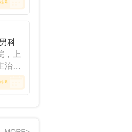
挂号
家和省
文30
及中
男科
体质辨
院，上
性欲低
主治男
腺疾
、早
尿病和
挂号
性生殖
肾虚、
擅长男性
。
茎增
液、精
MORE>