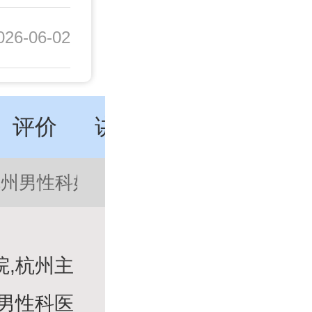
026-06-02
评价
讲座
特色
动态
杭州男性科好的医院
杭州正规的男科医
院,杭州主
治男性科医